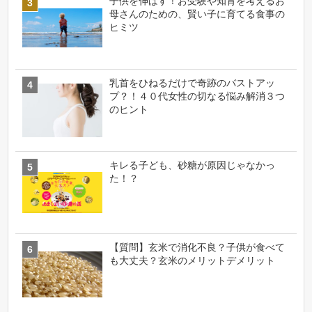
子供を伸ばす！お受験や知育を考えるお
母さんのための、賢い子に育てる食事の
ヒミツ
乳首をひねるだけで奇跡のバストアッ
プ？！４０代女性の切なる悩み解消３つ
のヒント
キレる子ども、砂糖が原因じゃなかっ
た！？
【質問】玄米で消化不良？子供が食べて
も大丈夫？玄米のメリットデメリット