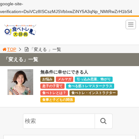
google-site-
verification=DsiVCz8ISCszMJSVbIxwZiNY5A3qNp_NMtRwZrH1bS4
TOP
「変える 」一覧
「変える」一覧
無条件に幸せにできる人
お悩み
メルマガ
引っ込み思案、怖がり
息子の子育て
食べる筋トレマスタークラス
食べトレとは？
食べトレ・インストラクター
食事と子どもの関係