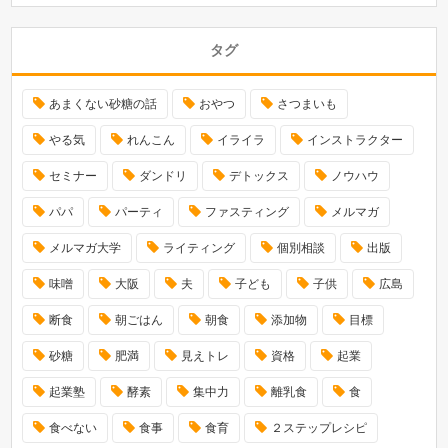
タグ
あまくない砂糖の話
おやつ
さつまいも
やる気
れんこん
イライラ
インストラクター
セミナー
ダンドリ
デトックス
ノウハウ
パパ
パーティ
ファスティング
メルマガ
メルマガ大学
ライティング
個別相談
出版
味噌
大阪
夫
子ども
子供
広島
断食
朝ごはん
朝食
添加物
目標
砂糖
肥満
見えトレ
資格
起業
起業塾
酵素
集中力
離乳食
食
食べない
食事
食育
２ステップレシピ