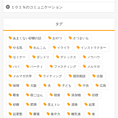
１０１％のコミュニケーション
タグ
あまくない砂糖の話
おやつ
さつまいも
やる気
れんこん
イライラ
インストラクター
セミナー
ダンドリ
デトックス
ノウハウ
パパ
パーティ
ファスティング
メルマガ
メルマガ大学
ライティング
個別相談
出版
味噌
大阪
夫
子ども
子供
広島
断食
朝ごはん
朝食
添加物
目標
砂糖
肥満
見えトレ
資格
起業
起業塾
酵素
集中力
離乳食
食