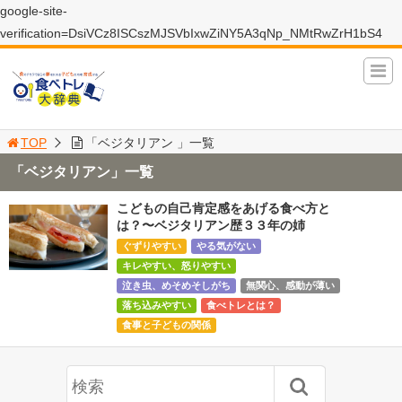
google-site-
verification=DsiVCz8ISCszMJSVbIxwZiNY5A3qNp_NMtRwZrH1bS4
TOP
「ベジタリアン 」一覧
「ベジタリアン」一覧
こどもの自己肯定感をあげる食べ方と
は？〜ベジタリアン歴３３年の姉
ぐずりやすい
やる気がない
キレやすい、怒りやすい
泣き虫、めそめそしがち
無関心、感動が薄い
落ち込みやすい
食べトレとは？
食事と子どもの関係