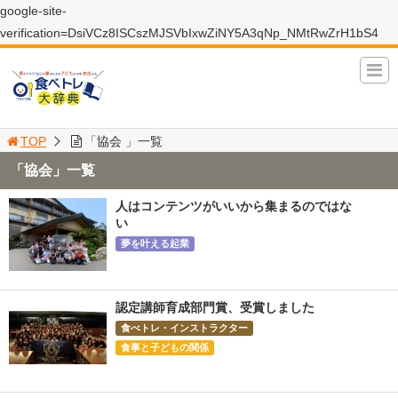
google-site-
verification=DsiVCz8ISCszMJSVbIxwZiNY5A3qNp_NMtRwZrH1bS4
TOP
「協会 」一覧
「協会」一覧
人はコンテンツがいいから集まるのではな
い
夢を叶える起業
認定講師育成部門賞、受賞しました
食べトレ・インストラクター
食事と子どもの関係