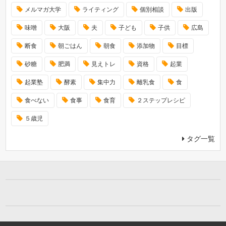
メルマガ大学
ライティング
個別相談
出版
味噌
大阪
夫
子ども
子供
広島
断食
朝ごはん
朝食
添加物
目標
砂糖
肥満
見えトレ
資格
起業
起業塾
酵素
集中力
離乳食
食
食べない
食事
食育
２ステップレシピ
５歳児
タグ一覧