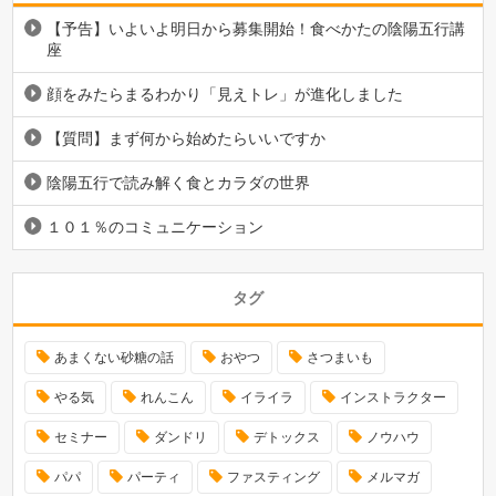
【予告】いよいよ明日から募集開始！食べかたの陰陽五行講
座
顔をみたらまるわかり「見えトレ」が進化しました
【質問】まず何から始めたらいいですか
陰陽五行で読み解く食とカラダの世界
１０１％のコミュニケーション
タグ
あまくない砂糖の話
おやつ
さつまいも
やる気
れんこん
イライラ
インストラクター
セミナー
ダンドリ
デトックス
ノウハウ
パパ
パーティ
ファスティング
メルマガ