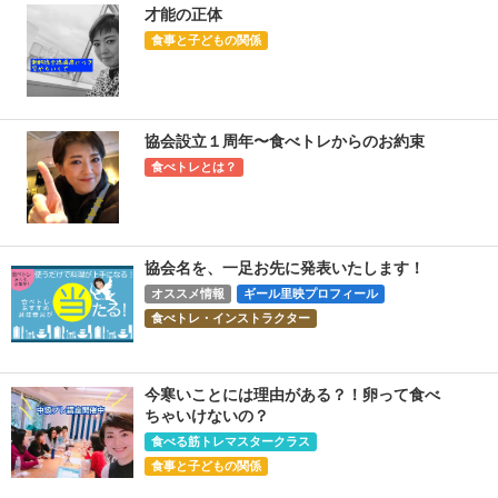
才能の正体
食事と子どもの関係
協会設立１周年〜食べトレからのお約束
食べトレとは？
協会名を、一足お先に発表いたします！
オススメ情報
ギール里映プロフィール
食べトレ・インストラクター
今寒いことには理由がある？！卵って食べ
ちゃいけないの？
食べる筋トレマスタークラス
食事と子どもの関係