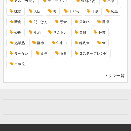
メルマガ大学
ライティング
個別相談
出版
味噌
大阪
夫
子ども
子供
広島
断食
朝ごはん
朝食
添加物
目標
砂糖
肥満
見えトレ
資格
起業
起業塾
酵素
集中力
離乳食
食
食べない
食事
食育
２ステップレシピ
５歳児
タグ一覧