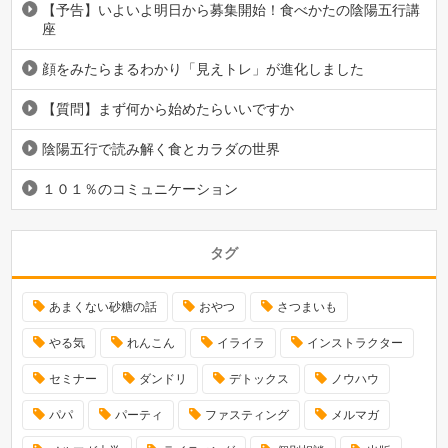
【予告】いよいよ明日から募集開始！食べかたの陰陽五行講
座
顔をみたらまるわかり「見えトレ」が進化しました
【質問】まず何から始めたらいいですか
陰陽五行で読み解く食とカラダの世界
１０１％のコミュニケーション
タグ
あまくない砂糖の話
おやつ
さつまいも
やる気
れんこん
イライラ
インストラクター
セミナー
ダンドリ
デトックス
ノウハウ
パパ
パーティ
ファスティング
メルマガ