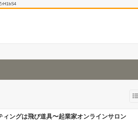
wZrH1bS4
ティングは飛び道具〜起業家オンラインサロン