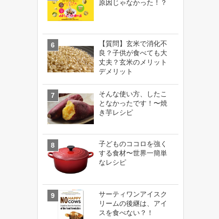
原因じゃなかった！？
【質問】玄米で消化不
良？子供が食べても大
丈夫？玄米のメリット
デメリット
そんな使い方、したこ
となかったです！〜焼
き芋レシピ
子どものココロを強く
する食材〜世界一簡単
なレシピ
サーティワンアイスク
リームの後継は、アイ
スを食べない？！