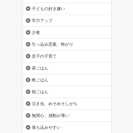
子どもの好き嫌い
学力アップ
少食
引っ込み思案、怖がり
息子の子育て
昼ごはん
晩ごはん
朝ごはん
泣き虫、めそめそしがち
無関心、感動が薄い
落ち込みやすい