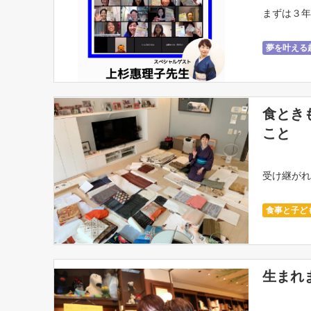
まずは３年
夢を叶える
食とき
こと
受け継がれ
食事と子ど
生まれ