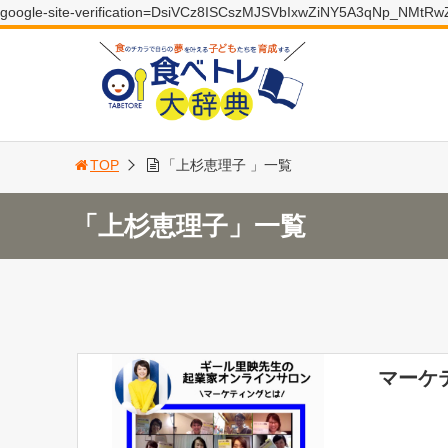
google-site-verification=DsiVCz8ISCszMJSVbIxwZiNY5A3qNp_NMtR
TOP
「上杉恵理子 」一覧
「上杉恵理子」一覧
マーケ