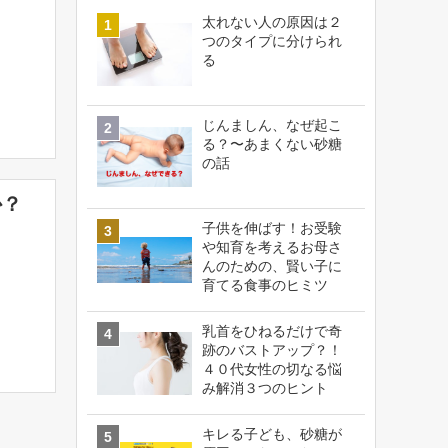
太れない人の原因は２
つのタイプに分けられ
る
じんましん、なぜ起こ
る？〜あまくない砂糖
の話
か？
子供を伸ばす！お受験
や知育を考えるお母さ
んのための、賢い子に
育てる食事のヒミツ
乳首をひねるだけで奇
跡のバストアップ？！
４０代女性の切なる悩
み解消３つのヒント
キレる子ども、砂糖が