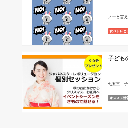
ノーと言え
食べトレと
子ども
七五三、子
オススメ情