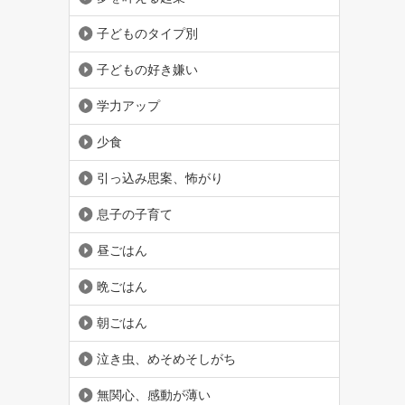
子どものタイプ別
子どもの好き嫌い
学力アップ
少食
引っ込み思案、怖がり
息子の子育て
昼ごはん
晩ごはん
朝ごはん
泣き虫、めそめそしがち
無関心、感動が薄い