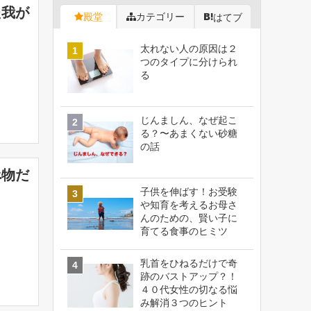
た我が
殿堂
カテゴリー
はてブ
太れない人の原因は２
つのタイプに分けられ
る
じんましん、なぜ起こ
る？〜あまくない砂糖
の話
べ物だ
子供を伸ばす！お受験
や知育を考えるお母さ
んのための、賢い子に
育てる食事のヒミツ
乳首をひねるだけで奇
跡のバストアップ？！
４０代女性の切なる悩
み解消３つのヒント