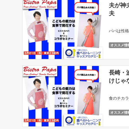
夫が神
夫
パパは性格
オススメ情
長崎・
けじゃ
食のチカラ
オススメ情