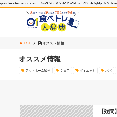
google-site-verification=DsiVCz8ISCszMJSVbIxwZiNY5A3qNp_NMtR
TOP
オススメ情報
オススメ情報
アットホーム留学
シェフ
ダイエット
パパ
【疑問