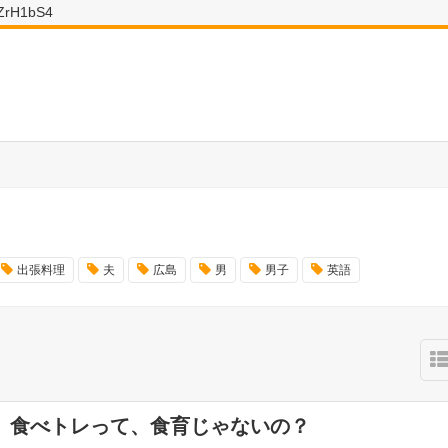
wZrH1bS4
出張料理
夫
広島
男
男子
英語
】食べトレって、食育じゃないの？