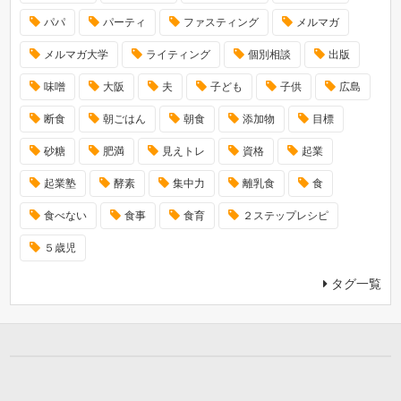
パパ
パーティ
ファスティング
メルマガ
メルマガ大学
ライティング
個別相談
出版
味噌
大阪
夫
子ども
子供
広島
断食
朝ごはん
朝食
添加物
目標
砂糖
肥満
見えトレ
資格
起業
起業塾
酵素
集中力
離乳食
食
食べない
食事
食育
２ステップレシピ
５歳児
タグ一覧