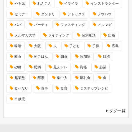
やる気
れんこん
イライラ
インストラクター
セミナー
ダンドリ
デトックス
ノウハウ
パパ
パーティ
ファスティング
メルマガ
メルマガ大学
ライティング
個別相談
出版
味噌
大阪
夫
子ども
子供
広島
断食
朝ごはん
朝食
添加物
目標
砂糖
肥満
見えトレ
資格
起業
起業塾
酵素
集中力
離乳食
食
食べない
食事
食育
２ステップレシピ
５歳児
タグ一覧