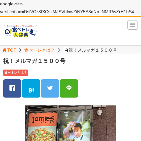
google-site-
verification=DsiVCz8ISCszMJSVbIxwZiNY5A3qNp_NMtRwZrH1bS4
TOP
食べトレとは？
祝！メルマガ１５００号
祝！メルマガ１５００号
食べトレとは？