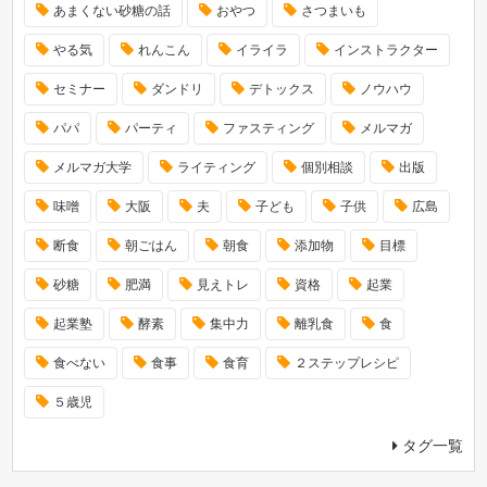
あまくない砂糖の話
おやつ
さつまいも
やる気
れんこん
イライラ
インストラクター
セミナー
ダンドリ
デトックス
ノウハウ
パパ
パーティ
ファスティング
メルマガ
メルマガ大学
ライティング
個別相談
出版
味噌
大阪
夫
子ども
子供
広島
断食
朝ごはん
朝食
添加物
目標
砂糖
肥満
見えトレ
資格
起業
起業塾
酵素
集中力
離乳食
食
食べない
食事
食育
２ステップレシピ
５歳児
タグ一覧