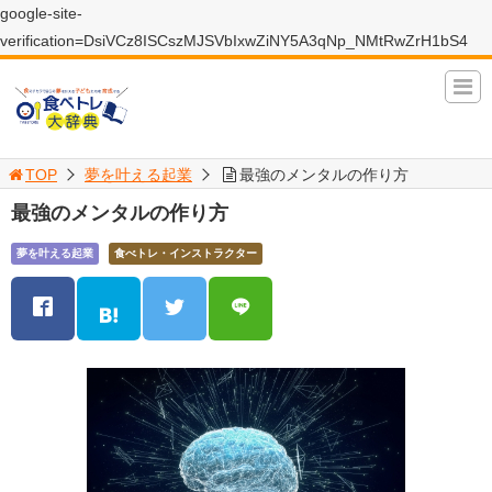
google-site-
verification=DsiVCz8ISCszMJSVbIxwZiNY5A3qNp_NMtRwZrH1bS4
TOP
夢を叶える起業
最強のメンタルの作り方
最強のメンタルの作り方
夢を叶える起業
食べトレ・インストラクター