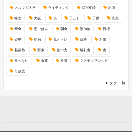
メルマガ大学
ライティング
個別相談
出版
味噌
大阪
夫
子ども
子供
広島
断食
朝ごはん
朝食
添加物
目標
砂糖
肥満
見えトレ
資格
起業
起業塾
酵素
集中力
離乳食
食
食べない
食事
食育
２ステップレシピ
５歳児
タグ一覧