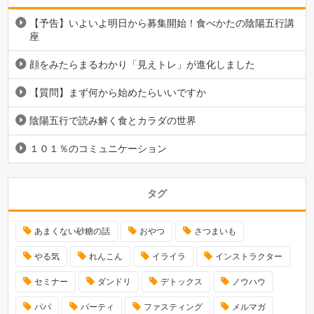
【予告】いよいよ明日から募集開始！食べかたの陰陽五行講
座
顔をみたらまるわかり「見えトレ」が進化しました
【質問】まず何から始めたらいいですか
陰陽五行で読み解く食とカラダの世界
１０１％のコミュニケーション
タグ
あまくない砂糖の話
おやつ
さつまいも
やる気
れんこん
イライラ
インストラクター
セミナー
ダンドリ
デトックス
ノウハウ
パパ
パーティ
ファスティング
メルマガ