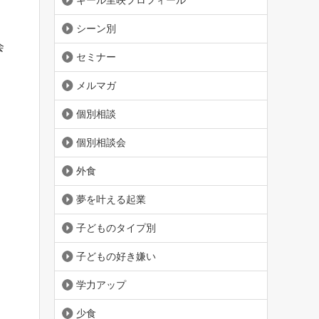
ギール里映プロフィール
シーン別
会
セミナー
メルマガ
個別相談
個別相談会
外食
夢を叶える起業
子どものタイプ別
子どもの好き嫌い
学力アップ
少食