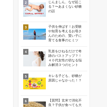
じんましん、なぜ起こ
る？〜あまくない砂糖
の話
子供を伸ばす！お受験
や知育を考えるお母さ
んのための、賢い子に
育てる食事のヒミツ
乳首をひねるだけで奇
跡のバストアップ？！
４０代女性の切なる悩
み解消３つのヒント
キレる子ども、砂糖が
原因じゃなかった！？
【質問】玄米で消化不
良？子供が食べても大