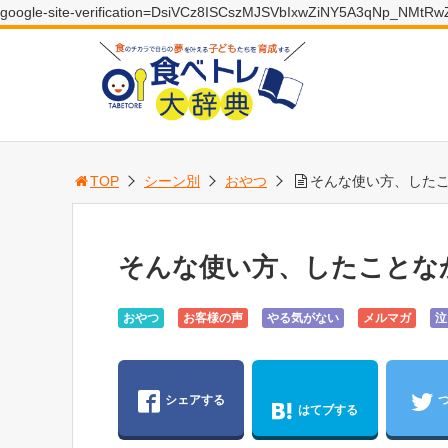
google-site-verification=DsiVCz8ISCszMJSVbIxwZiNY5A3qNp_NMtR
TOP
シーン別
おやつ
そんな使い方、した
そんな使い方、したことな
おやつ
お客様の声
やる気がない
メルマガ
泣
シェアする
はてブする