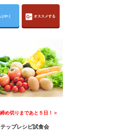
つぶやく
オススメする
締め切りまであと５日！＞
ステップレシピ試食会