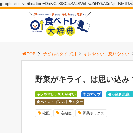
google-site-verification=DsiVCz8ISCszMJSVbIxwZiNY5A3qNp_NMtR
TOP
子どものタイプ別
キレやすい、怒りやすい
野菜がキライ、は思い込み
キレやすい、怒りやすい
学力アップ
引っ込み思案、
食べトレ・インストラクター
宅配
定期便
野菜ボックス