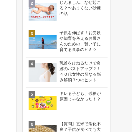
じんましん、なぜ起こ
る？〜あまくない砂糖
の話
子供を伸ばす！お受験
や知育を考えるお母さ
んのための、賢い子に
育てる食事のヒミツ
乳首をひねるだけで奇
跡のバストアップ？！
４０代女性の切なる悩
み解消３つのヒント
キレる子ども、砂糖が
原因じゃなかった！？
【質問】玄米で消化不
良？子供が食べても大