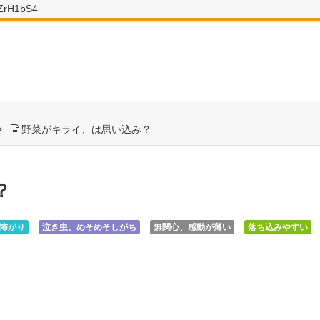
wZrH1bS4
野菜がキライ、は思い込み？
？
怖がり
泣き虫、めそめそしがち
無関心、感動が薄い
落ち込みやすい