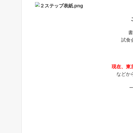
書
試食
現在、東
などか