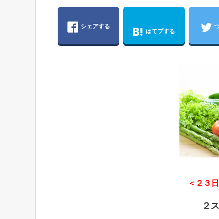
シェアする
はてブする
＜２３日
２