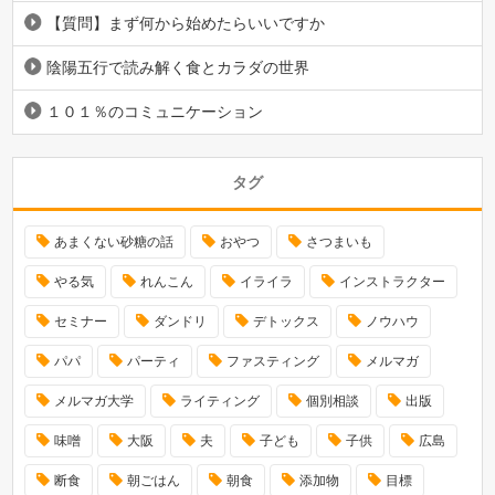
【質問】まず何から始めたらいいですか
陰陽五行で読み解く食とカラダの世界
１０１％のコミュニケーション
タグ
あまくない砂糖の話
おやつ
さつまいも
やる気
れんこん
イライラ
インストラクター
セミナー
ダンドリ
デトックス
ノウハウ
パパ
パーティ
ファスティング
メルマガ
メルマガ大学
ライティング
個別相談
出版
味噌
大阪
夫
子ども
子供
広島
断食
朝ごはん
朝食
添加物
目標