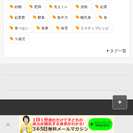
砂糖
肥満
見えトレ
資格
起業
起業塾
酵素
集中力
離乳食
食
食べない
食事
食育
２ステップレシピ
５歳児
タグ一覧
×