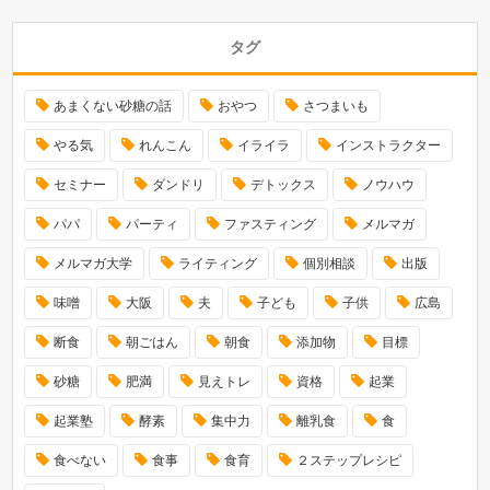
タグ
あまくない砂糖の話
おやつ
さつまいも
やる気
れんこん
イライラ
インストラクター
セミナー
ダンドリ
デトックス
ノウハウ
パパ
パーティ
ファスティング
メルマガ
メルマガ大学
ライティング
個別相談
出版
味噌
大阪
夫
子ども
子供
広島
断食
朝ごはん
朝食
添加物
目標
砂糖
肥満
見えトレ
資格
起業
起業塾
酵素
集中力
離乳食
食
食べない
食事
食育
２ステップレシピ