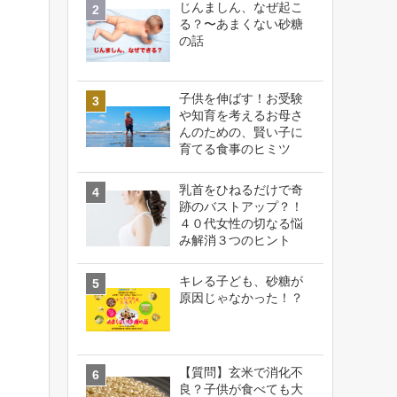
じんましん、なぜ起こ
る？〜あまくない砂糖
の話
子供を伸ばす！お受験
や知育を考えるお母さ
んのための、賢い子に
育てる食事のヒミツ
乳首をひねるだけで奇
跡のバストアップ？！
４０代女性の切なる悩
み解消３つのヒント
キレる子ども、砂糖が
原因じゃなかった！？
【質問】玄米で消化不
良？子供が食べても大