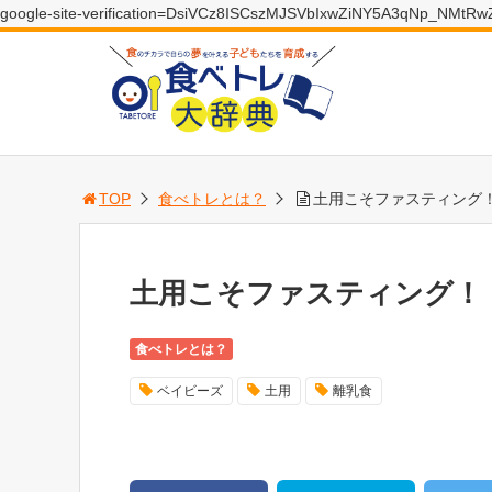
google-site-verification=DsiVCz8ISCszMJSVbIxwZiNY5A3qNp_NMtR
TOP
食べトレとは？
土用こそファスティング
土用こそファスティング！
食べトレとは？
ベイビーズ
土用
離乳食