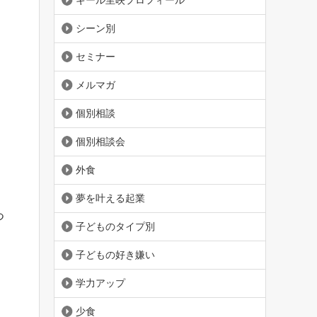
ギール里映プロフィール
シーン別
セミナー
メルマガ
個別相談
個別相談会
外食
夢を叶える起業
つ
子どものタイプ別
子どもの好き嫌い
学力アップ
少食