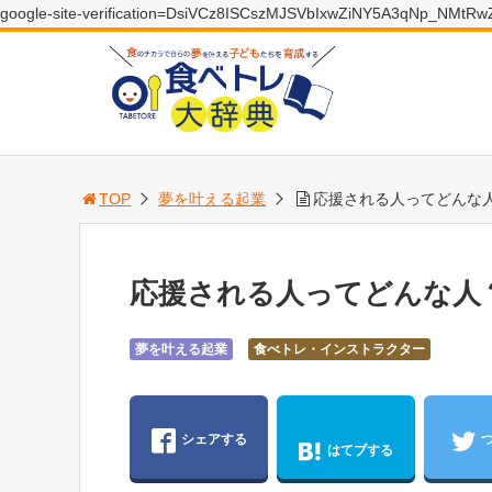
google-site-verification=DsiVCz8ISCszMJSVbIxwZiNY5A3qNp_NMtR
TOP
夢を叶える起業
応援される人ってどんな
応援される人ってどんな人
夢を叶える起業
食べトレ・インストラクター
シェアする
はてブする