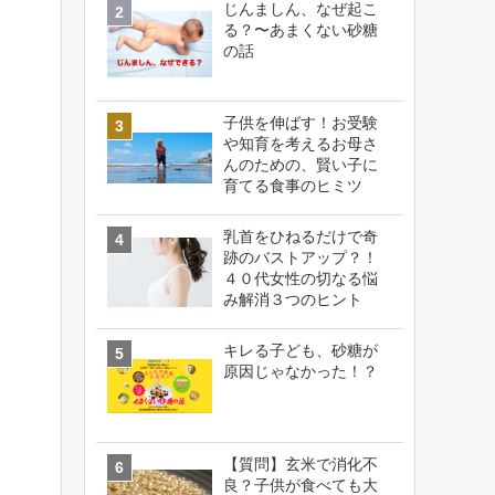
じんましん、なぜ起こ
る？〜あまくない砂糖
の話
子供を伸ばす！お受験
や知育を考えるお母さ
んのための、賢い子に
育てる食事のヒミツ
乳首をひねるだけで奇
跡のバストアップ？！
４０代女性の切なる悩
み解消３つのヒント
キレる子ども、砂糖が
原因じゃなかった！？
【質問】玄米で消化不
良？子供が食べても大