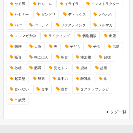
やる気
れんこん
イライラ
インストラクター
セミナー
ダンドリ
デトックス
ノウハウ
パパ
パーティ
ファスティング
メルマガ
メルマガ大学
ライティング
個別相談
出版
味噌
大阪
夫
子ども
子供
広島
断食
朝ごはん
朝食
添加物
目標
砂糖
肥満
見えトレ
資格
起業
起業塾
酵素
集中力
離乳食
食
食べない
食事
食育
２ステップレシピ
５歳児
タグ一覧