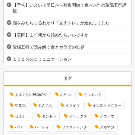
【予告】いよいよ明日から募集開始！食べかたの陰陽五行講
座
顔をみたらまるわかり「見えトレ」が進化しました
【質問】まず何から始めたらいいですか
陰陽五行で読み解く食とカラダの世界
１０１％のコミュニケーション
タグ
あまくない砂糖の話
おやつ
さつまいも
やる気
れんこん
イライラ
インストラクター
セミナー
ダンドリ
デトックス
ノウハウ
パパ
パーティ
ファスティング
メルマガ