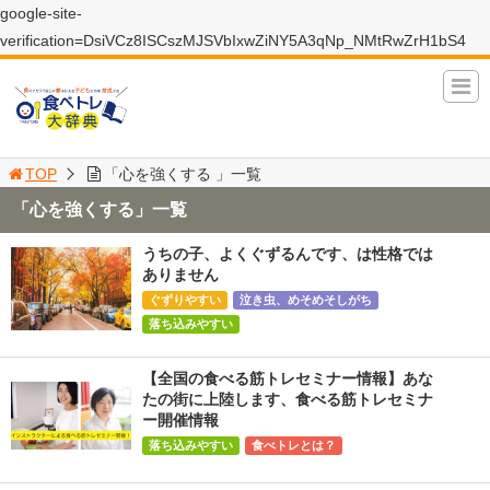
google-site-
verification=DsiVCz8ISCszMJSVbIxwZiNY5A3qNp_NMtRwZrH1bS4
TOP
「心を強くする 」一覧
「心を強くする」一覧
うちの子、よくぐずるんです、は性格では
ありません
ぐずりやすい
泣き虫、めそめそしがち
落ち込みやすい
【全国の食べる筋トレセミナー情報】あな
たの街に上陸します、食べる筋トレセミナ
ー開催情報
落ち込みやすい
食べトレとは？