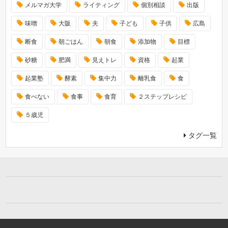
メルマガ大学
ライティング
個別相談
出版
味噌
大阪
夫
子ども
子供
広島
断食
朝ごはん
朝食
添加物
目標
砂糖
肥満
見えトレ
資格
起業
起業塾
酵素
集中力
離乳食
食
食べない
食事
食育
２ステップレシピ
５歳児
タグ一覧