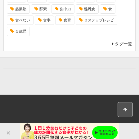
起業塾
酵素
集中力
離乳食
食
食べない
食事
食育
２ステップレシピ
５歳児
タグ一覧
×