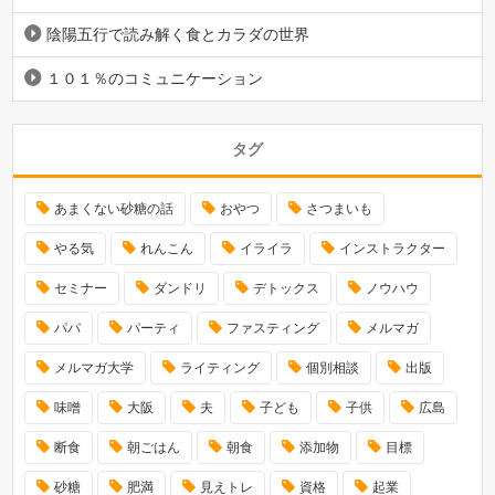
陰陽五行で読み解く食とカラダの世界
１０１％のコミュニケーション
タグ
あまくない砂糖の話
おやつ
さつまいも
やる気
れんこん
イライラ
インストラクター
セミナー
ダンドリ
デトックス
ノウハウ
パパ
パーティ
ファスティング
メルマガ
メルマガ大学
ライティング
個別相談
出版
味噌
大阪
夫
子ども
子供
広島
断食
朝ごはん
朝食
添加物
目標
砂糖
肥満
見えトレ
資格
起業