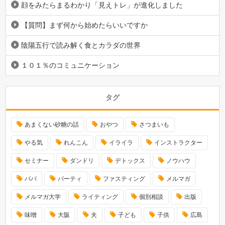
顔をみたらまるわかり「見えトレ」が進化しました
【質問】まず何から始めたらいいですか
陰陽五行で読み解く食とカラダの世界
１０１％のコミュニケーション
タグ
あまくない砂糖の話
おやつ
さつまいも
やる気
れんこん
イライラ
インストラクター
セミナー
ダンドリ
デトックス
ノウハウ
パパ
パーティ
ファスティング
メルマガ
メルマガ大学
ライティング
個別相談
出版
味噌
大阪
夫
子ども
子供
広島