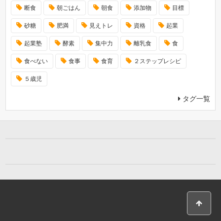
断食
朝ごはん
朝食
添加物
目標
砂糖
肥満
見えトレ
資格
起業
起業塾
酵素
集中力
離乳食
食
食べない
食事
食育
２ステップレシピ
５歳児
タグ一覧