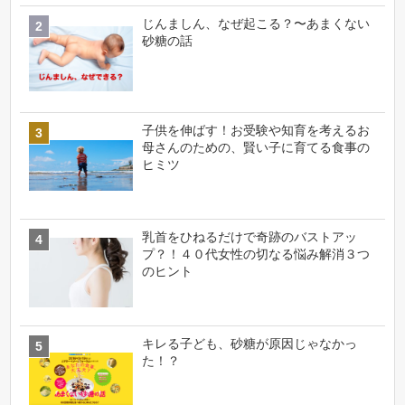
じんましん、なぜ起こる？〜あまくない
砂糖の話
子供を伸ばす！お受験や知育を考えるお
母さんのための、賢い子に育てる食事の
ヒミツ
乳首をひねるだけで奇跡のバストアッ
プ？！４０代女性の切なる悩み解消３つ
のヒント
キレる子ども、砂糖が原因じゃなかっ
た！？