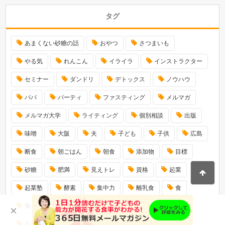
タグ
あまくない砂糖の話
おやつ
さつまいも
やる気
れんこん
イライラ
インストラクター
セミナー
ダンドリ
デトックス
ノウハウ
パパ
パーティ
ファスティング
メルマガ
メルマガ大学
ライティング
個別相談
出版
味噌
大阪
夫
子ども
子供
広島
断食
朝ごはん
朝食
添加物
目標
砂糖
肥満
見えトレ
資格
起業
起業塾
酵素
集中力
離乳食
食
食べない
食事
食育
２ステップレシピ
×
５歳児