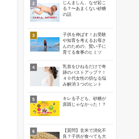
じんましん、なぜ起こ
る？〜あまくない砂糖
の話
子供を伸ばす！お受験
や知育を考えるお母さ
んのための、賢い子に
育てる食事のヒミツ
乳首をひねるだけで奇
跡のバストアップ？！
４０代女性の切なる悩
み解消３つのヒント
キレる子ども、砂糖が
原因じゃなかった！？
【質問】玄米で消化不
良？子供が食べても大