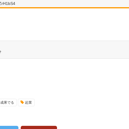
wZrH1bS4
？
成果でる
起業