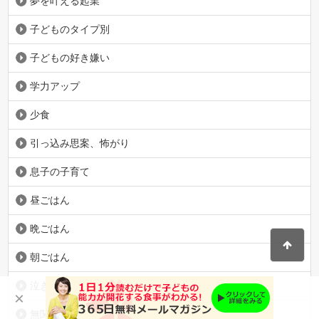
夢を叶える起業
子どものタイプ別
子どもの好き嫌い
学力アップ
少食
引っ込み思案、怖がり
息子の子育て
昼ごはん
晩ごはん
朝ごはん
泣き虫、めそめそしがち
×
無関心、感動が薄い