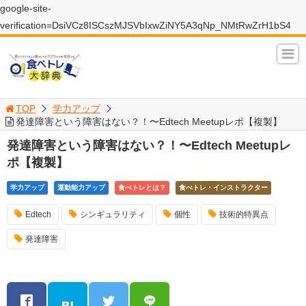
google-site-
verification=DsiVCz8ISCszMJSVbIxwZiNY5A3qNp_NMtRwZrH1bS4
TOP
学力アップ
発達障害という障害はない？！〜Edtech Meetupレポ【複製】
発達障害という障害はない？！〜Edtech Meetupレ
ポ【複製】
学力アップ
運動能力アップ
食べトレとは？
食べトレ・インストラクター
Edtech
シンギュラリティ
個性
技術的特異点
発達障害