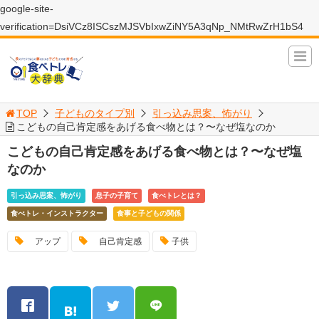
google-site-
verification=DsiVCz8ISCszMJSVbIxwZiNY5A3qNp_NMtRwZrH1bS4
TOP
子どものタイプ別
引っ込み思案、怖がり
こどもの自己肯定感をあげる食べ物とは？〜なぜ塩なのか
こどもの自己肯定感をあげる食べ物とは？〜なぜ塩
なのか
引っ込み思案、怖がり
息子の子育て
食べトレとは？
食べトレ・インストラクター
食事と子どもの関係
アップ
自己肯定感
子供