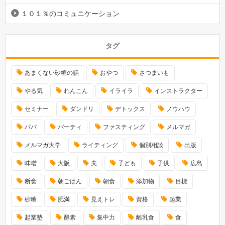
１０１％のコミュニケーション
タグ
あまくない砂糖の話
おやつ
さつまいも
やる気
れんこん
イライラ
インストラクター
セミナー
ダンドリ
デトックス
ノウハウ
パパ
パーティ
ファスティング
メルマガ
メルマガ大学
ライティング
個別相談
出版
味噌
大阪
夫
子ども
子供
広島
断食
朝ごはん
朝食
添加物
目標
砂糖
肥満
見えトレ
資格
起業
起業塾
酵素
集中力
離乳食
食