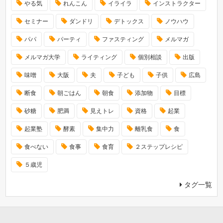
やる気
れんこん
イライラ
インストラクター
セミナー
ダンドリ
デトックス
ノウハウ
パパ
パーティ
ファスティング
メルマガ
メルマガ大学
ライティング
個別相談
出版
味噌
大阪
夫
子ども
子供
広島
断食
朝ごはん
朝食
添加物
目標
砂糖
肥満
見えトレ
資格
起業
起業塾
酵素
集中力
離乳食
食
食べない
食事
食育
２ステップレシピ
５歳児
タグ一覧