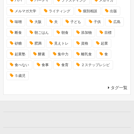
パパ
パーティ
ファスティング
メルマガ
メルマガ大学
ライティング
個別相談
出版
味噌
大阪
夫
子ども
子供
広島
断食
朝ごはん
朝食
添加物
目標
砂糖
肥満
見えトレ
資格
起業
起業塾
酵素
集中力
離乳食
食
食べない
食事
食育
２ステップレシピ
５歳児
タグ一覧