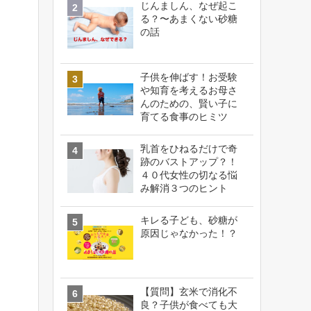
じんましん、なぜ起こ
る？〜あまくない砂糖
の話
子供を伸ばす！お受験
や知育を考えるお母さ
んのための、賢い子に
育てる食事のヒミツ
乳首をひねるだけで奇
跡のバストアップ？！
４０代女性の切なる悩
み解消３つのヒント
キレる子ども、砂糖が
原因じゃなかった！？
【質問】玄米で消化不
良？子供が食べても大