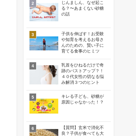
じんましん、なぜ起こ
る？〜あまくない砂糖
の話
子供を伸ばす！お受験
や知育を考えるお母さ
んのための、賢い子に
育てる食事のヒミツ
乳首をひねるだけで奇
跡のバストアップ？！
４０代女性の切なる悩
み解消３つのヒント
キレる子ども、砂糖が
原因じゃなかった！？
【質問】玄米で消化不
良？子供が食べても大