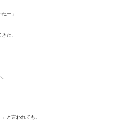
かねー」
てきた。
い。
ー」と言われても。