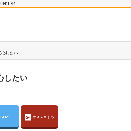
wZrH1bS4
安心したい
心したい
つぶやく
オススメする