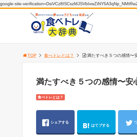
google-site-verification=DsiVCz8ISCszMJSVbIxwZiNY5A3qNp_NMtR
TOP
食べトレとは？
満たすべき５つの感情〜
満たすべき５つの感情〜安
食べトレとは？
シェアする
はてブする