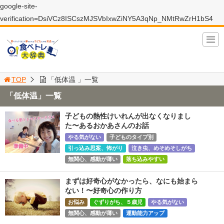
google-site-
verification=DsiVCz8ISCszMJSVbIxwZiNY5A3qNp_NMtRwZrH1bS4
TOP
「低体温 」一覧
「低体温」一覧
子どもの熱性けいれんが出なくなりまし
た〜あるおかあさんのお話
やる気がない
子どものタイプ別
引っ込み思案、怖がり
泣き虫、めそめそしがち
無関心、感動が薄い
落ち込みやすい
まずは好奇心がなかったら、なにも始まら
ない！〜好奇心の作り方
お悩み
ぐずりがち、５歳児
やる気がない
無関心、感動が薄い
運動能力アップ