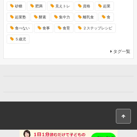
砂糖
肥満
見えトレ
資格
起業
起業塾
酵素
集中力
離乳食
食
食べない
食事
食育
２ステップレシピ
５歳児
タグ一覧