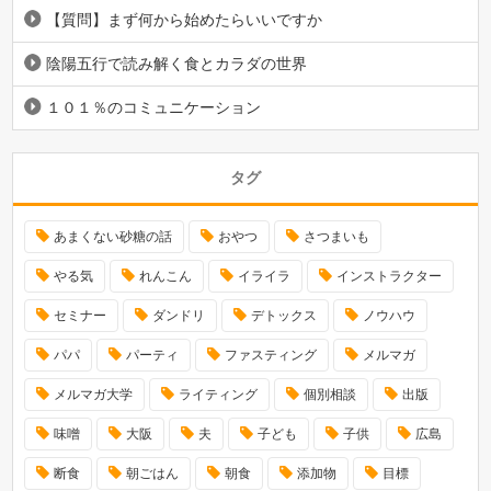
【質問】まず何から始めたらいいですか
陰陽五行で読み解く食とカラダの世界
１０１％のコミュニケーション
タグ
あまくない砂糖の話
おやつ
さつまいも
やる気
れんこん
イライラ
インストラクター
セミナー
ダンドリ
デトックス
ノウハウ
パパ
パーティ
ファスティング
メルマガ
メルマガ大学
ライティング
個別相談
出版
味噌
大阪
夫
子ども
子供
広島
断食
朝ごはん
朝食
添加物
目標