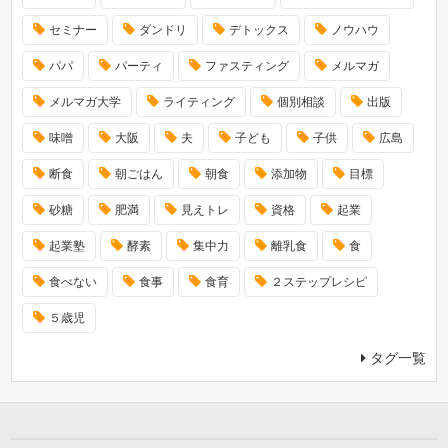
セミナー
ダンドリ
デトックス
ノウハウ
パパ
パーティ
ファスティング
メルマガ
メルマガ大学
ライティング
個別相談
出版
味噌
大阪
夫
子ども
子供
広島
断食
朝ごはん
朝食
添加物
目標
砂糖
肥満
見えトレ
資格
起業
起業塾
酵素
集中力
離乳食
食
食べない
食事
食育
２ステップレシピ
５歳児
タグ一覧