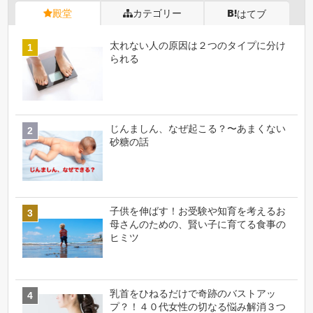
殿堂
カテゴリー
はてブ
太れない人の原因は２つのタイプに分け
られる
じんましん、なぜ起こる？〜あまくない
砂糖の話
子供を伸ばす！お受験や知育を考えるお
母さんのための、賢い子に育てる食事の
ヒミツ
乳首をひねるだけで奇跡のバストアッ
プ？！４０代女性の切なる悩み解消３つ