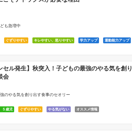
ども急増中
ぐずりやすい
キレやすい、怒りやすい
学力アップ
運動能力アップ
レマスタークラス
ンセル発生】秋突入！子どもの最強のやる気を創
談会
強のやる気を創り出す食事のセオリー
、５歳児
ぐずりやすい
やる気がない
オススメ情報
、怒りやすい
メルマガ
引っ込み思案、怖がり
泣き虫、めそめそしがち
動が薄い
落ち込みやすい
運動能力アップ