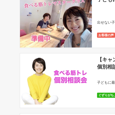
出せない子
お客様の声
食べる筋ト
【キャ
個別相
子どもに最
ぐずりがち
キレやすい
無関心、感