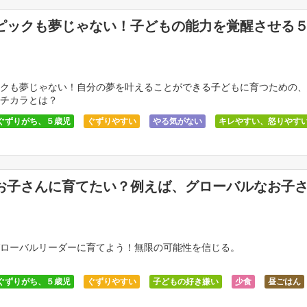
ピックも夢じゃない！子どもの能力を覚醒させる
クも夢じゃない！自分の夢を叶えることができる子どもに育つための、
チカラとは？
ぐずりがち、５歳児
ぐずりやすい
やる気がない
キレやすい、怒りやす
き嫌い
少食
昼ごはん
無関心、感動が薄い
運動能力アップ
お子さんに育てたい？例えば、グローバルなお子
ローバルリーダーに育てよう！無限の可能性を信じる。
ぐずりがち、５歳児
ぐずりやすい
子どもの好き嫌い
少食
昼ごはん
動が薄い
運動能力アップ
食事と子どもの関係