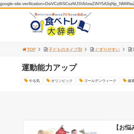
google-site-verification=DsiVCz8ISCszMJSVbIxwZiNY5A3qNp_NMtR
TOP
子どものタイプ別
ぐずりやすい
運動能力アップ
やる気
オリンピック
ゴールデンウィーク
健
【お悩