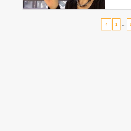
食事と子ど
1
…