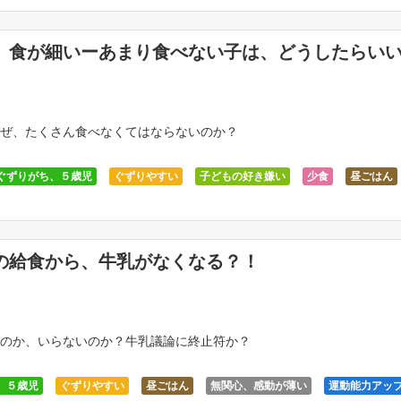
】食が細いーあまり食べない子は、どうしたらい
ぜ、たくさん食べなくてはならないのか？
ぐずりがち、５歳児
ぐずりやすい
子どもの好き嫌い
少食
昼ごはん
動が薄い
運動能力アップ
食事と子どもの関係
の給食から、牛乳がなくなる？！
のか、いらないのか？牛乳議論に終止符か？
、５歳児
ぐずりやすい
昼ごはん
無関心、感動が薄い
運動能力アッ