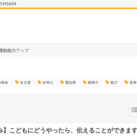
wZrH1bS4
運動能力アップ
康寿命
名古屋
好奇心
愛知県
精神力
能力
長寿
み】こどもにどうやったら、伝えることができま