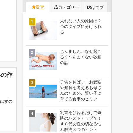
？
殿堂
カテゴリー
はてブ
太れない人の原因は２
つのタイプに分けられ
る
じんましん、なぜ起こ
る？〜あまくない砂糖
の話
心の作
子供を伸ばす！お受験
や知育を考えるお母さ
んのための、賢い子に
育てる食事のヒミツ
はずの
乳首をひねるだけで奇
跡のバストアップ？！
４０代女性の切なる悩
み解消３つのヒント