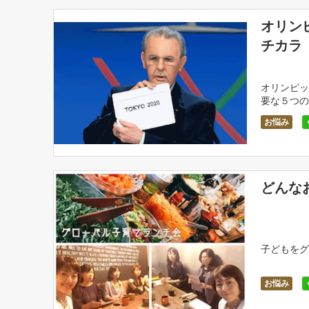
オリン
チカラ
オリンピッ
要な５つの
お悩み
子どもの好
どんな
子どもをグ
お悩み
無関心、感