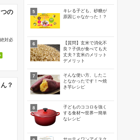
キレる子ども、砂糖が
５つの
原因じゃなかった！？
絶対必
【質問】玄米で消化不
良？子供が食べても大
丈夫？玄米のメリット
い
デメリット
そんな使い方、したこ
となかったです！〜焼
さん？
き芋レシピ
子どものココロを強く
する食材〜世界一簡単
なレシピ
サーティワンアイスク