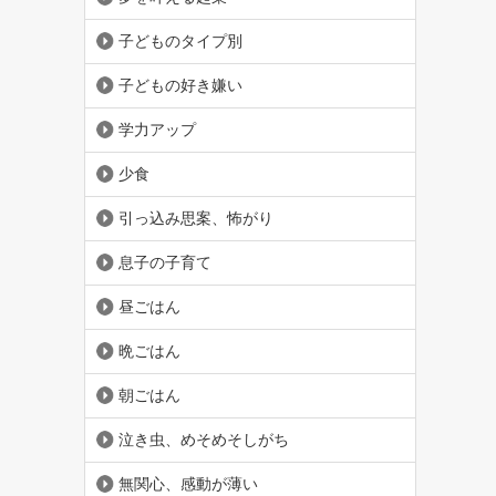
子どものタイプ別
子どもの好き嫌い
学力アップ
少食
引っ込み思案、怖がり
息子の子育て
昼ごはん
晩ごはん
朝ごはん
泣き虫、めそめそしがち
無関心、感動が薄い