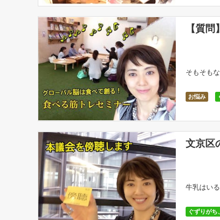
【質問
そもそもな
お悩み
無関心、感
文京区
牛乳はいる
ぐずりがち