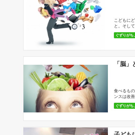
こどもにど
と。そして
ぐずりがち
「脳」
食べるもの
ンスは改善
ぐずりがち
子ども