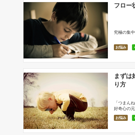
フロー
究極の集中
お悩み
まずは
り方
「つまんね
好奇心の元
お悩み